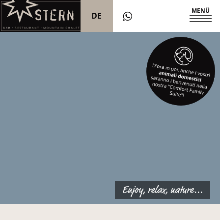
MENÜ
DE
IT
EN
Enjoy, relax, nature...